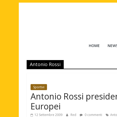
Salta
al
contenuto
Tuttouomini
HOME
NEW
News,
Tv,
Antonio Rossi
Cinema,
Motori,
gay
news
Sportivi
e
Antonio Rossi preside
la
moda
Europei
maschile
12 Settembre 2009
Red
0 commenti
Anto