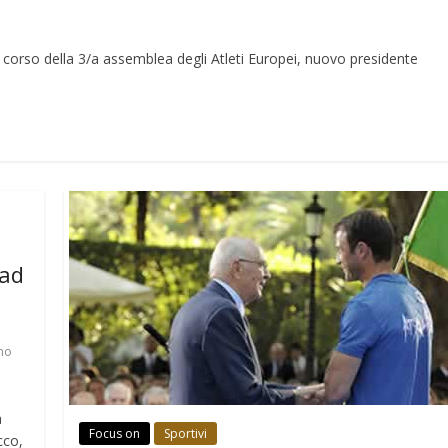
corso della 3/a assemblea degli Atleti Europei, nuovo presidente
 ad
no
a
Focus on
Sportivi
cco,