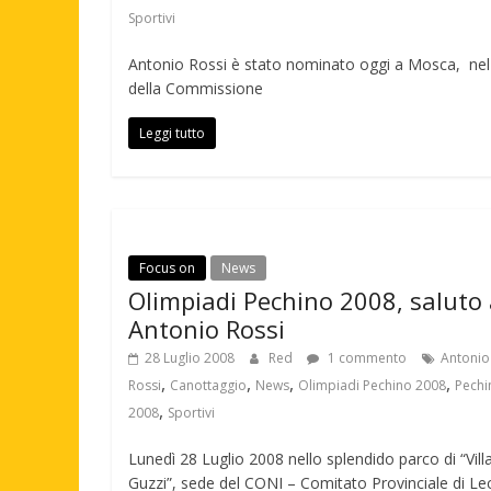
Sportivi
Antonio Rossi è stato nominato oggi a Mosca, nel 
della Commissione
Leggi tutto
Focus on
News
Olimpiadi Pechino 2008, saluto
Antonio Rossi
28 Luglio 2008
Red
1 commento
Antonio
,
,
,
,
Rossi
Canottaggio
News
Olimpiadi Pechino 2008
Pechi
,
2008
Sportivi
Lunedì 28 Luglio 2008 nello splendido parco di “Vill
Guzzi”, sede del CONI – Comitato Provinciale di Le