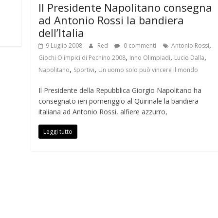
Il Presidente Napolitano consegna
ad Antonio Rossi la bandiera
dell’Italia
,
9 Luglio 2008
Red
0 commenti
Antonio Rossi
,
,
,
Giochi Olimpici di Pechino 2008
Inno Olimpiadi
Lucio Dalla
,
,
Napolitano
Sportivi
Un uomo solo può vincere il mondo
Il Presidente della Repubblica Giorgio Napolitano ha
consegnato ieri pomeriggio al Quirinale la bandiera
italiana ad Antonio Rossi, alfiere azzurro,
Leggi tutto