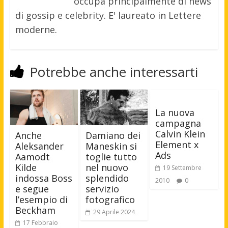
occupa principalmente di news
di gossip e celebrity. E' laureato in Lettere
moderne.
Potrebbe anche interessarti
La nuova
campagna
Calvin Klein
Anche
Damiano dei
Element x
Aleksander
Maneskin si
Ads
Aamodt
toglie tutto
Kilde
nel nuovo
19 Settembre
indossa Boss
splendido
2010
0
e segue
servizio
l’esempio di
fotografico
Beckham
29 Aprile 2024
17 Febbraio