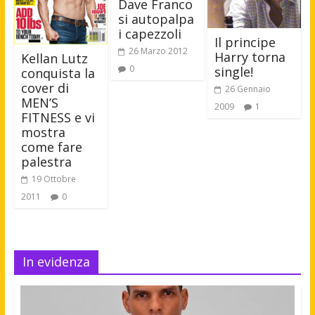
Dave Franco
si autopalpa
i capezzoli
Il principe
26 Marzo 2012
Harry torna
Kellan Lutz
0
single!
conquista la
cover di
26 Gennaio
MEN’S
2009
1
FITNESS e vi
mostra
come fare
palestra
19 Ottobre
2011
0
In evidenza