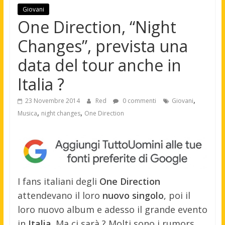
Giovani
One Direction, “Night
Changes”, prevista una
data del tour anche in
Italia ?
,
23 Novembre 2014
Red
0 commenti
Giovani
,
,
Musica
night changes
One Direction
I fans italiani degli
One Direction
attendevano il loro
nuovo singolo
, poi il
loro nuovo album e adesso il grande evento
in
Italia
. Ma ci sarà ? Molti sono i rumors