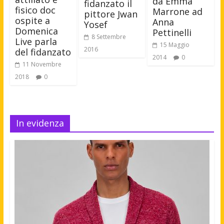
da Emma
fidanzato il
fisico doc
Marrone ad
pittore Jwan
ospite a
Anna
Yosef
Domenica
Pettinelli
8 Settembre
Live parla
15 Maggio
2016
del fidanzato
2014
0
11 Novembre
2018
0
In evidenza