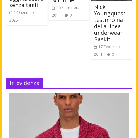
senza tagli
Nick
26 Settembre
Youngquest
14 Gennaio
2011
0
testimonial
2025
della linea
underwear
Baskit
17 Febbraio
2011
0
In evidenza