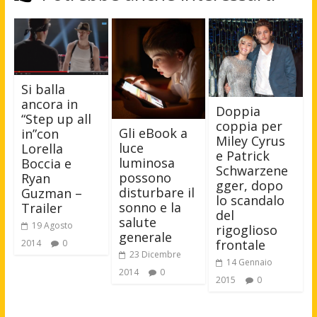
Si balla
ancora in
Doppia
“Step up all
coppia per
Gli eBook a
in”con
Miley Cyrus
luce
Lorella
e Patrick
luminosa
Boccia e
Schwarzene
possono
Ryan
gger, dopo
disturbare il
Guzman –
lo scandalo
sonno e la
Trailer
del
salute
19 Agosto
rigoglioso
generale
frontale
2014
0
23 Dicembre
14 Gennaio
2014
0
2015
0