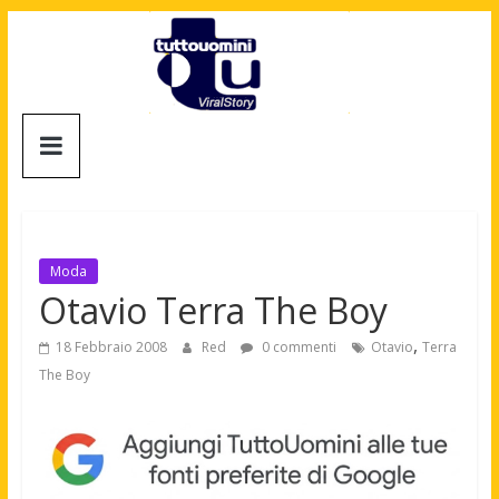
Salta
al
contenuto
Tuttouomini
News,
Tv,
Cinema,
Motori,
Moda
gay
Otavio Terra The Boy
news
,
e
18 Febbraio 2008
Red
0 commenti
Otavio
Terra
la
The Boy
moda
maschile