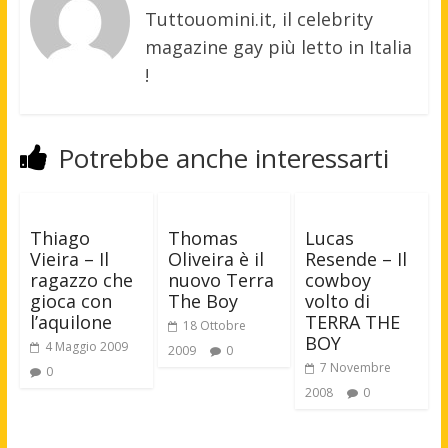
Tuttouomini.it, il celebrity
magazine gay più letto in Italia
!
Potrebbe anche interessarti
Thiago
Thomas
Lucas
Vieira – Il
Oliveira è il
Resende – Il
ragazzo che
nuovo Terra
cowboy
gioca con
The Boy
volto di
l’aquilone
TERRA THE
18 Ottobre
BOY
4 Maggio 2009
2009
0
7 Novembre
0
2008
0