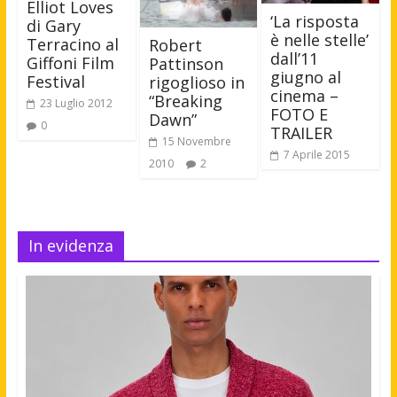
Elliot Loves
‘La risposta
di Gary
è nelle stelle’
Terracino al
Robert
dall’11
Giffoni Film
Pattinson
giugno al
Festival
rigoglioso in
cinema –
“Breaking
23 Luglio 2012
FOTO E
Dawn”
0
TRAILER
15 Novembre
7 Aprile 2015
2010
2
In evidenza