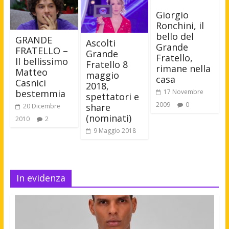
Giorgio
Ronchini, il
bello del
GRANDE
Ascolti
Grande
FRATELLO –
Grande
Fratello,
Il bellissimo
Fratello 8
rimane nella
Matteo
maggio
casa
Casnici
2018,
17 Novembre
bestemmia
spettatori e
2009
0
share
20 Dicembre
(nominati)
2010
2
9 Maggio 2018
In evidenza