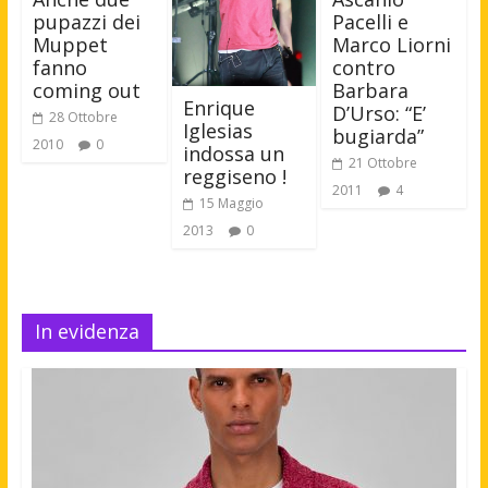
Pacelli e
pupazzi dei
Marco Liorni
Muppet
contro
fanno
Barbara
coming out
Enrique
D’Urso: “E’
28 Ottobre
Iglesias
bugiarda”
2010
0
indossa un
21 Ottobre
reggiseno !
2011
4
15 Maggio
2013
0
In evidenza