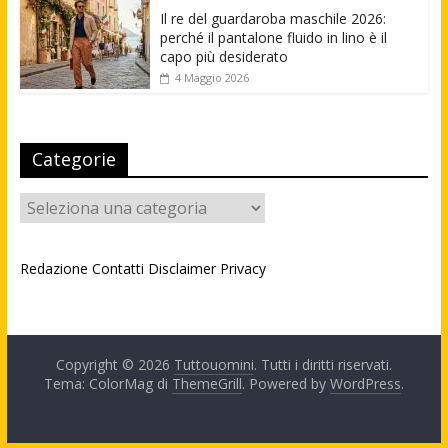
Il re del guardaroba maschile 2026:
perché il pantalone fluido in lino è il
capo più desiderato
4 Maggio 2026
Categorie
Categorie
Redazione
Contatti
Disclaimer
Privacy
Copyright © 2026
Tuttouomini
. Tutti i diritti riservati.
Tema: ColorMag di
ThemeGrill
. Powered by
WordPress
.