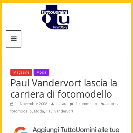
Salta
al
contenuto
Tuttouomini
News,
Tv,
Cinema,
Motori,
Magazine
Moda
gay
Paul Vandervort lascia la
news
carriera di fotomodello
e
la
,
11 Novembre 2008
fsfrau
1 commento
attore
moda
,
,
fotomodello
Moda
Paul Vandervort
maschile