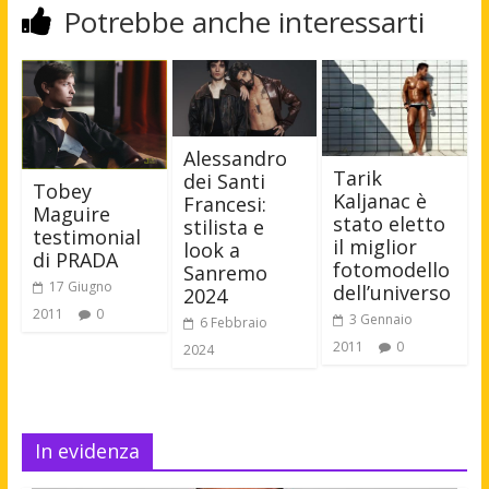
Potrebbe anche interessarti
Alessandro
Tarik
dei Santi
Tobey
Kaljanac è
Francesi:
Maguire
stato eletto
stilista e
testimonial
il miglior
look a
di PRADA
fotomodello
Sanremo
17 Giugno
dell’universo
2024
2011
0
3 Gennaio
6 Febbraio
2011
0
2024
In evidenza