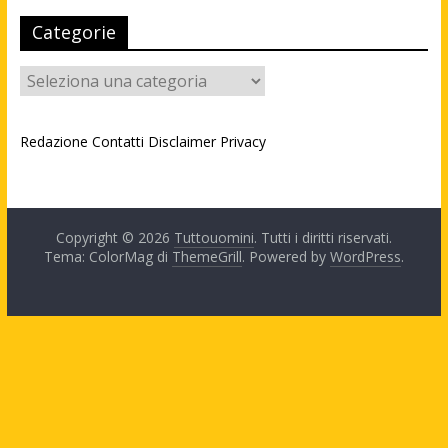
Categorie
Categorie
Redazione
Contatti
Disclaimer
Privacy
Copyright © 2026
Tuttouomini
. Tutti i diritti riservati.
Tema: ColorMag di
ThemeGrill
. Powered by
WordPress
.