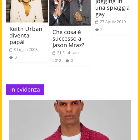
jogging in
una spiaggia
gay
27 Aprile 2010
Keith Urban
2
Che cosa è
diventa
successo a
papà!
Jason Mraz?
9 Luglio 2008
21 Febbraio
0
2012
0
In evidenza