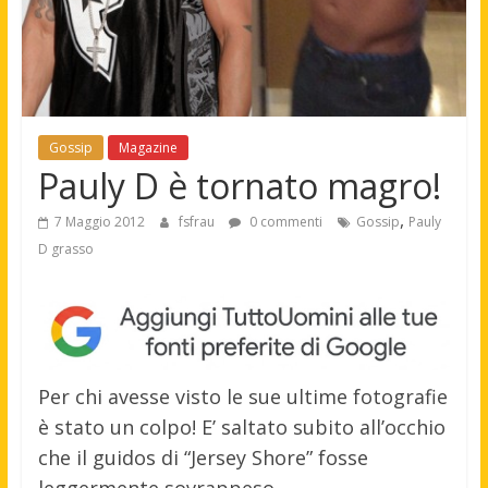
Gossip
Magazine
Pauly D è tornato magro!
,
7 Maggio 2012
fsfrau
0 commenti
Gossip
Pauly
D grasso
Per chi avesse visto le sue ultime fotografie
è stato un colpo! E’ saltato subito all’occhio
che il guidos di “Jersey Shore” fosse
leggermente sovrappeso.