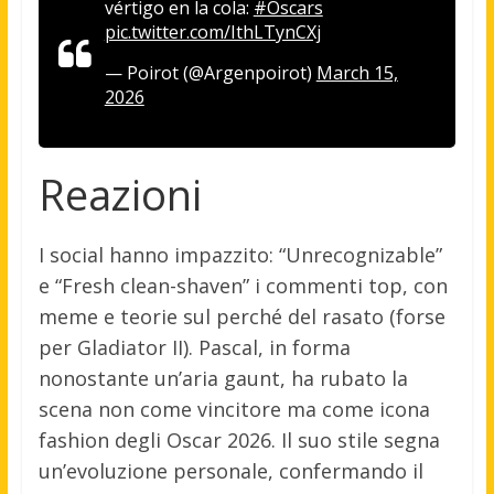
vértigo en la cola:
#Oscars
pic.twitter.com/IthLTynCXj
— Poirot (@Argenpoirot)
March 15,
2026
Reazioni
I social hanno impazzito: “Unrecognizable”
e “Fresh clean-shaven” i commenti top, con
meme e teorie sul perché del rasato (forse
per Gladiator II). Pascal, in forma
nonostante un’aria gaunt, ha rubato la
scena non come vincitore ma come icona
fashion degli Oscar 2026. Il suo stile segna
un’evoluzione personale, confermando il