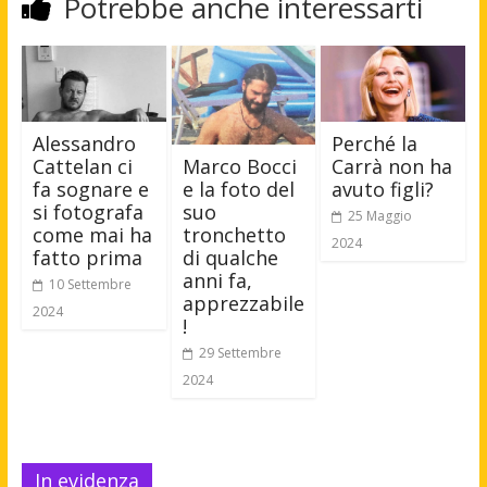
Potrebbe anche interessarti
Alessandro
Perché la
Marco Bocci
Cattelan ci
Carrà non ha
e la foto del
fa sognare e
avuto figli?
suo
si fotografa
25 Maggio
tronchetto
come mai ha
2024
di qualche
fatto prima
anni fa,
10 Settembre
apprezzabile
2024
!
29 Settembre
2024
In evidenza