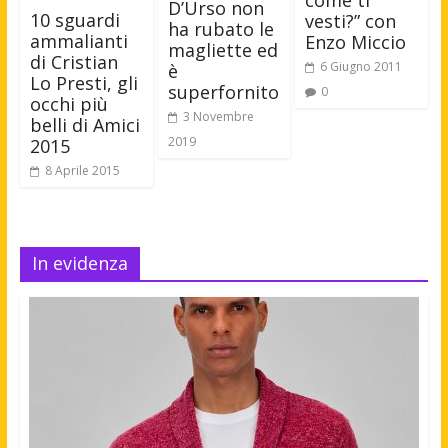
come ti
D’Urso non
10 sguardi
vesti?” con
ha rubato le
ammalianti
Enzo Miccio
magliette ed
di Cristian
6 Giugno 2011
è
Lo Presti, gli
superfornito
0
occhi più
3 Novembre
belli di Amici
2019
2015
8 Aprile 2015
In evidenza