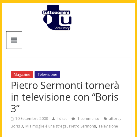
Salta
al
contenuto
Tuttouomini
News,
Tv,
Cinema,
Motori,
Magazine
Televisione
gay
Pietro Sermonti tornerà
news
in televisione con “Boris
e
la
3”
moda
maschile
,
10 Settembre 2008
fsfrau
1 commento
attore
,
,
,
Boris 3
Mia moglie è una strega
Pietro Sermonti
Televisione