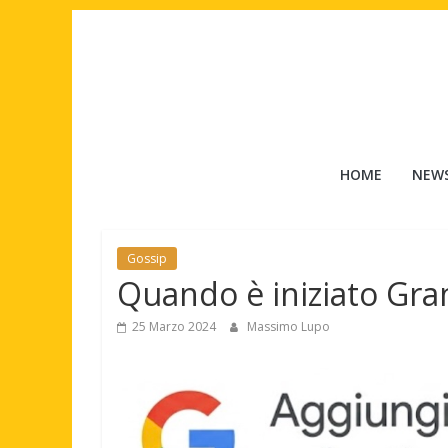
Salta
al
contenuto
Tuttouomini
HOME
NEW
News,
Tv,
Cinema,
Gossip
Motori,
Quando è iniziato Gra
gay
news
25 Marzo 2024
Massimo Lupo
e
la
moda
maschile