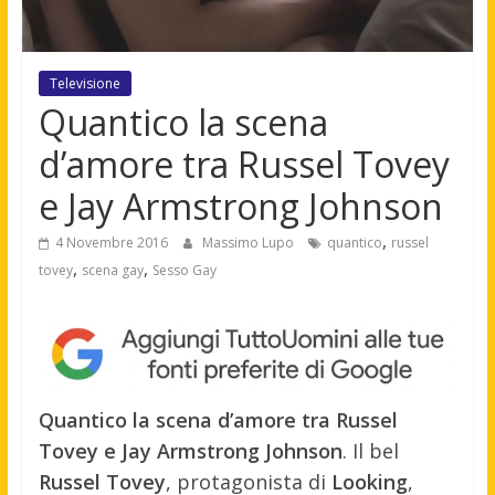
Televisione
Quantico la scena
d’amore tra Russel Tovey
e Jay Armstrong Johnson
,
4 Novembre 2016
Massimo Lupo
quantico
russel
,
,
tovey
scena gay
Sesso Gay
Quantico la scena d’amore tra Russel
Tovey e Jay Armstrong Johnson
. Il bel
Russel Tovey
, protagonista di
Looking
,