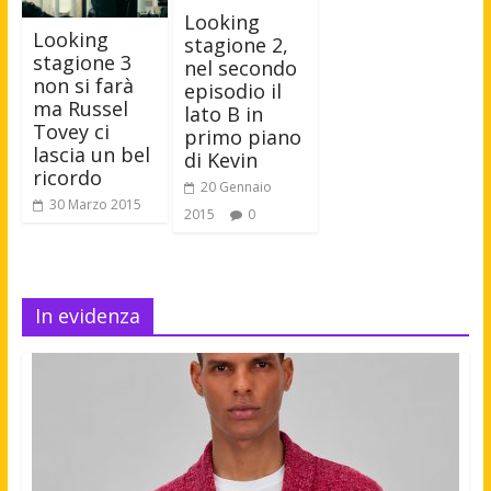
Looking
Looking
stagione 2,
stagione 3
nel secondo
non si farà
episodio il
ma Russel
lato B in
Tovey ci
primo piano
lascia un bel
di Kevin
ricordo
20 Gennaio
30 Marzo 2015
2015
0
In evidenza