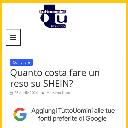
Salta
al
contenuto
Tuttouomini
News,
Tv,
Cinema,
Come fare
Motori,
Quanto costa fare un
gay
reso su SHEIN?
news
e
26 Aprile 2024
Massimo Lupo
la
moda
maschile