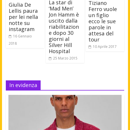
La star di
Tiziano
Giulia De
‘Mad Men’
Ferro vuole
Lellis paura
Jon Hamm è
un figlio
per lei nella
uscito dalla
ecco le sue
notte su
riabilitazion
parole in
instagram
e dopo 30
attesa del
16 Gennaio
giorni al
tour
2018
Silver Hill
10 Aprile 2017
Hospital
25 Marzo 2015
In evidenza