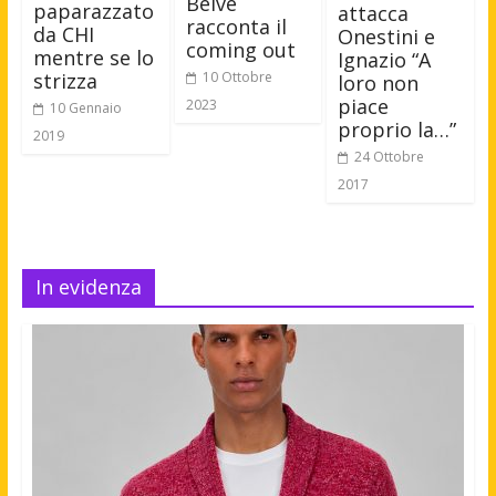
Belve
paparazzato
attacca
racconta il
da CHI
Onestini e
coming out
mentre se lo
Ignazio “A
strizza
10 Ottobre
loro non
piace
2023
10 Gennaio
proprio la…”
2019
24 Ottobre
2017
In evidenza