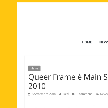
Salta
al
contenuto
Tuttouomini
HOME
NEW
News,
Tv,
Cinema,
Motori,
News
gay
Queer Frame è Main S
news
e
2010
la
moda
8 Settembre 2010
Red
0 commenti
News
maschile