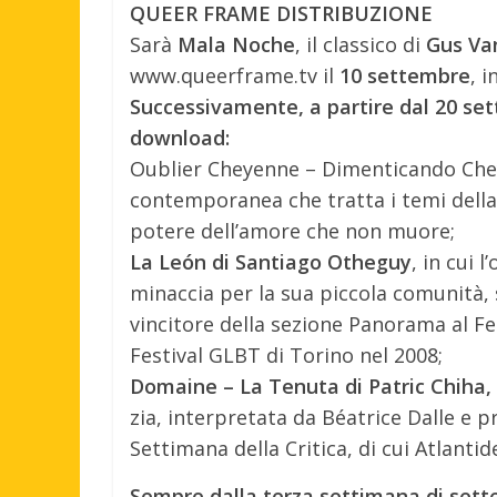
QUEER FRAME DISTRIBUZIONE
Sarà
Mala Noche
, il classico di
Gus Va
www.queerframe.tv il
10 settembre
, 
Successivamente, a partire dal 20 sette
download:
Oublier Cheyenne – Dimenticando Chey
contemporanea che tratta i temi della p
potere dell’amore che non muore;
La León di Santiago Otheguy
, in cui 
minaccia per la sua piccola comunità,
vincitore della sezione Panorama al Fes
Festival GLBT di Torino nel 2008;
Domaine – La Tenuta di Patric Chiha,
zia, interpretata da Béatrice Dalle e 
Settimana della Critica, di cui Atlanti
Sempre dalla terza settimana di sette