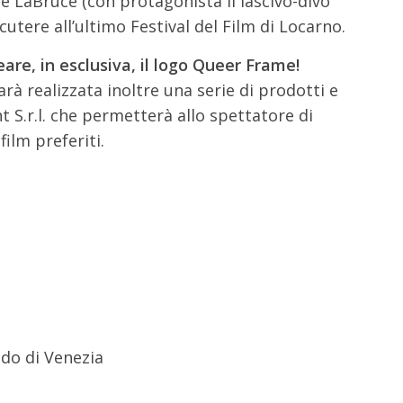
uce LaBruce (con protagonista il lascivo-divo
cutere all’ultimo Festival del Film di Locarno.
are, in esclusiva, il logo Queer Frame!
rà realizzata inoltre una serie di prodotti e
S.r.l. che permetterà allo spettatore di
film preferiti.
do di Venezia