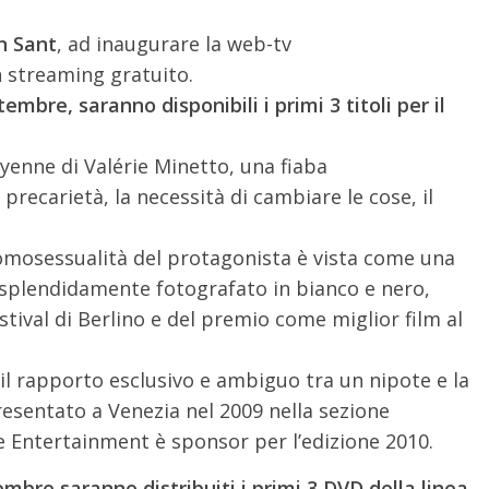
n Sant
, ad inaugurare la web-tv
in streaming gratuito.
mbre, saranno disponibili i primi 3 titoli per il
enne di Valérie Minetto, una fiaba
recarietà, la necessità di cambiare le cose, il
l’omosessualità del protagonista è vista come una
 splendidamente fotografato in bianco e nero,
tival di Berlino e del premio come miglior film al
il rapporto esclusivo e ambiguo tra un nipote e la
presentato a Venezia nel 2009 nella sezione
de Entertainment è sponsor per l’edizione 2010.
mbre saranno distribuiti i primi 3 DVD della linea