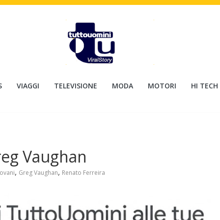
S
VIAGGI
TELEVISIONE
MODA
MOTORI
HI TECH
Greg Vaughan
,
,
ovani
Greg Vaughan
Renato Ferreira