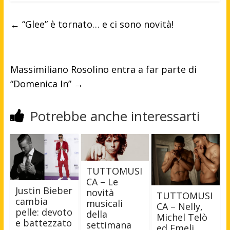
←
“Glee” è tornato… e ci sono novità!
Massimiliano Rosolino entra a far parte di
“Domenica In”
→
Potrebbe anche interessarti
TUTTOMUSI
CA – Le
Justin Bieber
novità
TUTTOMUSI
cambia
musicali
CA – Nelly,
pelle: devoto
della
Michel Telò
e battezzato
settimana
ed Emeli