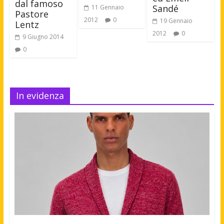
dal famoso
Sandé
11 Gennaio
Pastore
2012
0
19 Gennaio
Lentz
2012
0
9 Giugno 2014
0
In evidenza