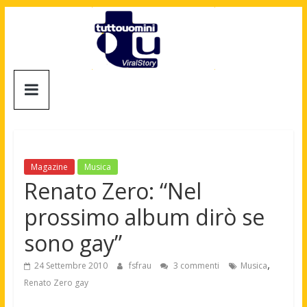
Salta
al
contenuto
Tuttouomini
News,
Tv,
Cinema,
Motori,
Magazine
Musica
gay
Renato Zero: “Nel
news
prossimo album dirò se
e
la
sono gay”
moda
maschile
,
24 Settembre 2010
fsfrau
3 commenti
Musica
Renato Zero gay