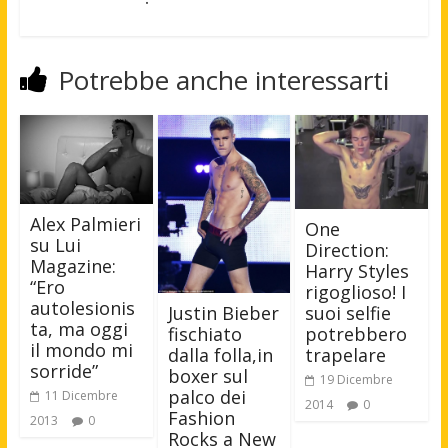
Potrebbe anche interessarti
Alex Palmieri
One
su Lui
Direction:
Magazine:
Harry Styles
“Ero
rigoglioso! I
autolesionis
Justin Bieber
suoi selfie
ta, ma oggi
fischiato
potrebbero
il mondo mi
dalla folla,in
trapelare
sorride”
boxer sul
19 Dicembre
palco dei
11 Dicembre
2014
0
Fashion
2013
0
Rocks a New