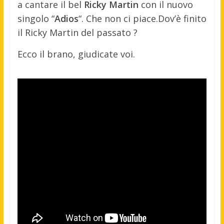
a cantare il bel
Ricky Martin
con il nuovo
singolo “
Adios
“. Che non ci piace.
Dov’è finito
il Ricky Martin del passato ?
Ecco il brano, giudicate voi.