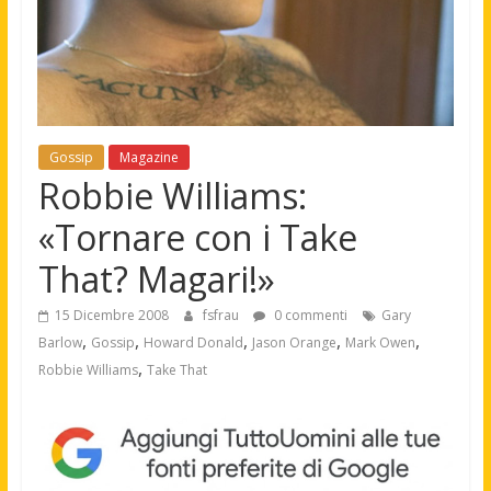
Gossip
Magazine
Robbie Williams:
«Tornare con i Take
That? Magari!»
15 Dicembre 2008
fsfrau
0 commenti
Gary
,
,
,
,
,
Barlow
Gossip
Howard Donald
Jason Orange
Mark Owen
,
Robbie Williams
Take That