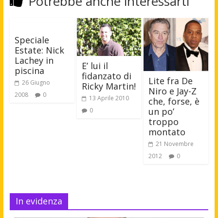
Potrebbe anche interessarti
Speciale
Estate: Nick
Lachey in
E’ lui il
piscina
fidanzato di
Lite fra De
26 Giugno
Ricky Martin!
Niro e Jay-Z
2008
0
13 Aprile 2010
che, forse, è
un po’
0
troppo
montato
21 Novembre
2012
0
In evidenza