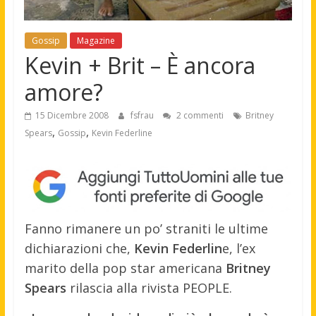
Gossip
Magazine
Kevin + Brit – È ancora
amore?
15 Dicembre 2008
fsfrau
2 commenti
Britney
,
,
Spears
Gossip
Kevin Federline
Fanno rimanere un po’ straniti le ultime
dichiarazioni che,
Kevin Federlin
e, l’ex
marito della pop star americana
Britney
Spears
rilascia alla rivista PEOPLE.