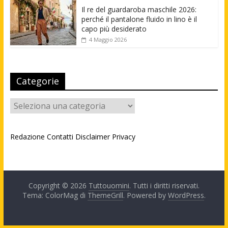
Il re del guardaroba maschile 2026:
perché il pantalone fluido in lino è il
capo più desiderato
4 Maggio 2026
Categorie
Categorie
Redazione
Contatti
Disclaimer
Privacy
Copyright © 2026
Tuttouomini
. Tutti i diritti riservati.
Tema: ColorMag di
ThemeGrill
. Powered by
WordPress
.