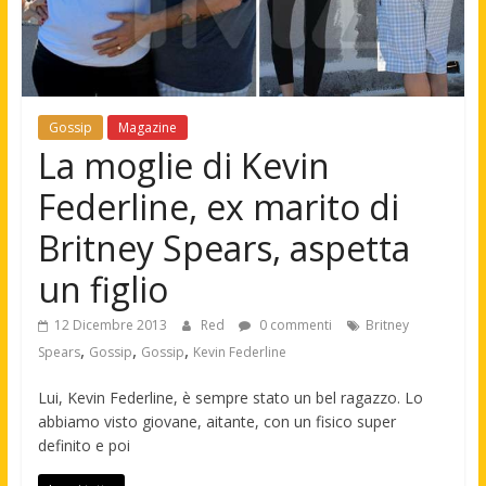
Gossip
Magazine
La moglie di Kevin
Federline, ex marito di
Britney Spears, aspetta
un figlio
12 Dicembre 2013
Red
0 commenti
Britney
,
,
,
Spears
Gossip
Gossip
Kevin Federline
Lui, Kevin Federline, è sempre stato un bel ragazzo. Lo
abbiamo visto giovane, aitante, con un fisico super
definito e poi