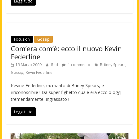
Leggi tutto
Focus on
Gossip
Com’era com’è: ecco il nuovo Kevin
Federline
,
19 Marzo 2009
Red
1 commento
Britney Spears
,
Gossip
Kevin Federline
Kevine Federline, ex marito di Briney Spears, è
irriconoscibile ! Da super fighetto quale era eccolo oggi
tremendamente ingrassato !
Leggi tutto