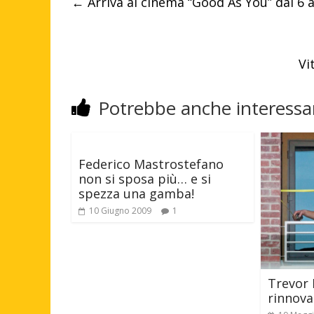
←
Arriva al cinema “Good As You” dal 6 a
Vi
Potrebbe anche interessar
Federico Mastrostefano
non si sposa più… e si
spezza una gamba!
10 Giugno 2009
1
Trevor
rinnova