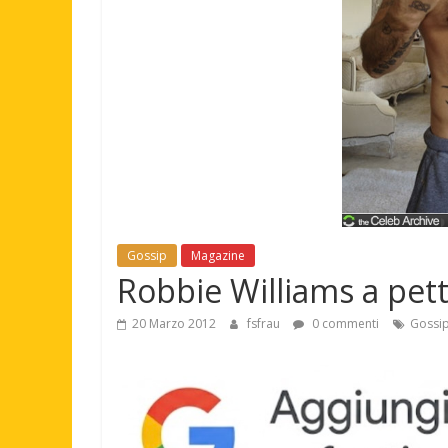
Gossip
Magazine
Robbie Williams a pett
20 Marzo 2012
fsfrau
0 commenti
Gossi