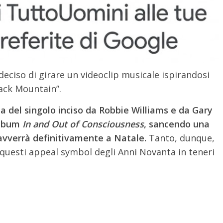
eciso di girare un videoclip musicale ispirandosi
back Mountain”.
ta del singolo inciso da Robbie Williams e da Gary
’album
In and Out of Consciousness
, sancendo una
avverrà definitivamente a Natale.
Tanto, dunque,
uesti appeal symbol degli Anni Novanta in teneri