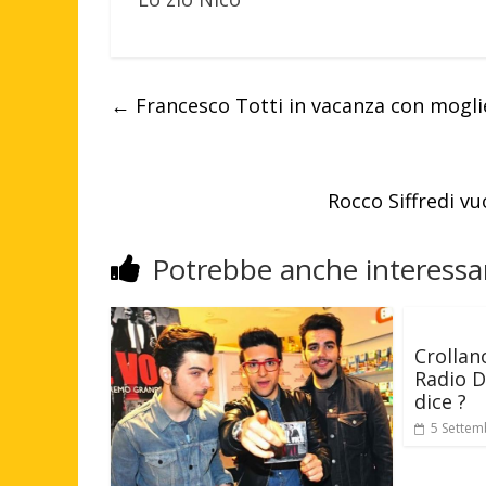
←
Francesco Totti in vacanza con moglie 
Rocco Siffredi vu
Potrebbe anche interessar
Crollano
Radio D
dice ?
5 Settem