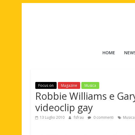
Salta
al
contenuto
Tuttouomini
HOME
NEW
News,
Tv,
Cinema,
Motori,
Focus on
Magazine
Musica
gay
Robbie Williams e Gar
news
e
videoclip gay
la
moda
13 Luglio 2010
fsfrau
0 commenti
Musica
maschile