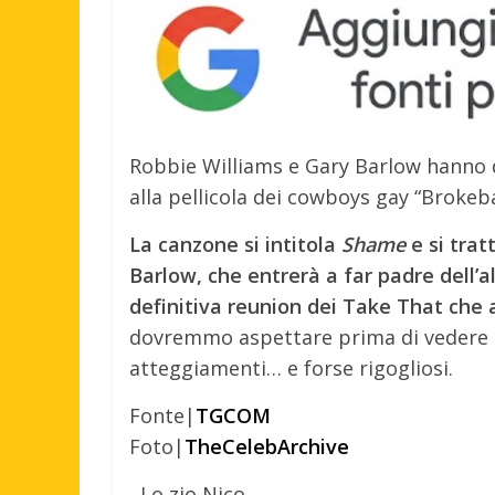
Robbie Williams e Gary Barlow hanno d
alla pellicola dei cowboys gay “Broke
La canzone si intitola
Shame
e si trat
Barlow, che entrerà a far padre dell
definitiva reunion dei Take That che 
dovremmo aspettare prima di vedere q
atteggiamenti… e forse rigogliosi.
Fonte|
TGCOM
Foto|
TheCelebArchive
Lo zio Nico