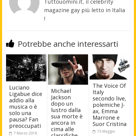
Tuttouomini.it, il celebrity
magazine gay più letto in Italia
!
Potrebbe anche interessarti
The Voice Of
Luciano
Michael
Italy
Ligabue dice
Jackson
secondo live,
addio alla
dopo un
polemiche J-
musica o è
lustro dalla
ax, Emma
solo una
sua morte è
Marrone e
pausa? Fan
ancora in
Suor Cristina
preoccupati
cima alle
15 Maggio
7 Marzo 2018
classifiche