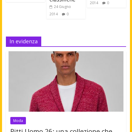
2014
0
24 Giugno
2014
0
In evidenza
Moda
Pitti Uomo 26: una collezione che