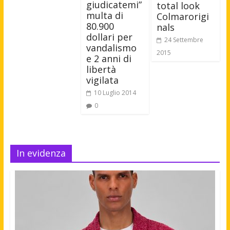
giudicatemi”
total look
multa di
Colmarorigi
80.900
nals
dollari per
24 Settembre
vandalismo
2015
e 2 anni di
libertà
vigilata
10 Luglio 2014
0
In evidenza