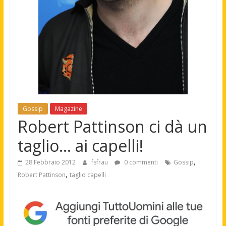
Gossip
Magazine
Robert Pattinson ci dà un
taglio… ai capelli!
,
28 Febbraio 2012
fsfrau
0 commenti
Gossip
,
Robert Pattinson
taglio capelli