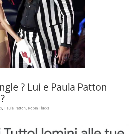
ngle ? Lui e Paula Patton
 ?
,
,
ip
Paula Patton
Robin Thicke