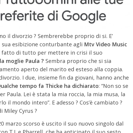
o il divorzio ? Sembrerebbe proprio di si. E’
a sua esibizione conturbante agli
Mtv Video Music
 fatto di tutto per mettere in crisi il suo
la moglie Paula ?
Sembra proprio che si sia
amento aperto del marito ed esteso alla coppia.
divorzio. I due, insieme fin da giovani, hanno anche
Qualche tempo fa Thicke ha dichiarato
: “Non so se
r Paula. Lei è stata la mia roccia, la mia musa, la
rlo il mondo intero”. E adesso ? Cos’è cambiato ?
i Miley Cyrus ?
 20 marzo scorso è uscito il suo nuovo singolo dal
on T.I. e Pharrell, che ha anticipato il suo sesto