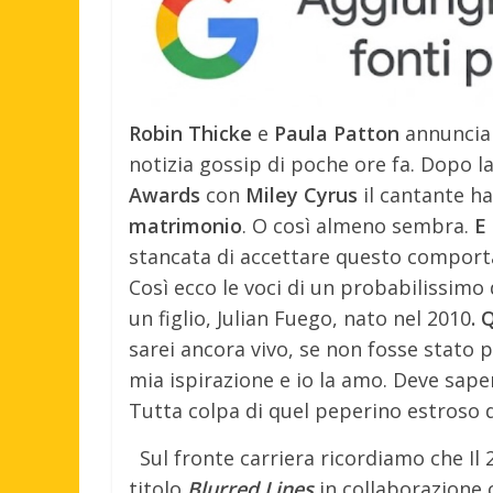
Robin Thicke
e
Paula Patton
annuncian
notizia gossip di poche ore fa. Dopo l
Awards
con
Miley Cyrus
il cantante ha
matrimonio
.
O così almeno sembra.
E 
stancata di accettare questo comport
Così ecco le voci di un probabilissimo 
un figlio, Julian Fuego, nato nel 2010
. 
sarei ancora vivo, se non fosse stato pe
mia ispirazione e io la amo. Deve sape
Tutta colpa di quel peperino estroso d
Sul fronte carriera ricordiamo che Il
titolo
Blurred Lines
in collaborazione c