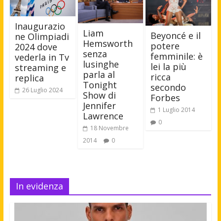
Inaugurazio
Liam
Beyoncé e il
ne Olimpiadi
Hemsworth
potere
2024 dove
senza
femminile: è
vederla in Tv
lusinghe
lei la più
streaming e
parla al
ricca
replica
Tonight
secondo
26 Luglio 2024
Show di
Forbes
Jennifer
1 Luglio 2014
Lawrence
0
18 Novembre
2014
0
In evidenza