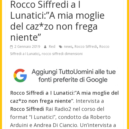
Rocco Siffredi a I
Lunatici:”A mia moglie
del caz*zo non frega
niente”
,
,
2 Gennaio 2019
Red
news
Rocco Siffredi
Rocco
,
Siffredi a I Lunatici
rocco siffredi dimensioni
Rocco Siffredi a I Lunatici:”A mia moglie del
caz*zo non frega niente”
. Intervista a
Rocco Siffredi
Rai Radio2 nel corso del
format “I Lunatici”, condotto da Roberto
Arduini e Andrea Di Ciancio. Un’intervista a