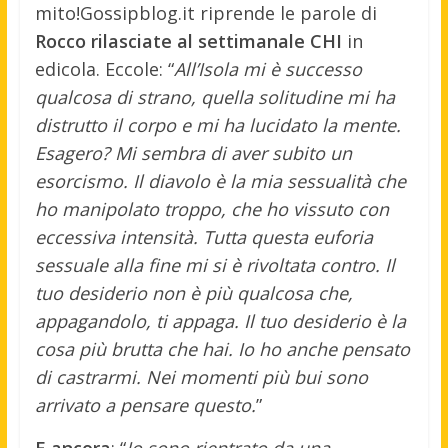
mito!
Gossipblog.it riprende le parole di
Rocco rilasciate al settimanale CHI
in
edicola. Eccole: “
All’Isola mi è successo
qualcosa di strano, quella solitudine mi ha
distrutto il corpo e mi ha lucidato la mente.
Esagero? Mi sembra di aver subito un
esorcismo. Il diavolo è la mia sessualità che
ho manipolato troppo, che ho vissuto con
eccessiva intensità. Tutta questa euforia
sessuale alla fine mi si è rivoltata contro. Il
tuo desiderio non è più qualcosa che,
appagandolo, ti appaga. Il tuo desiderio è la
cosa più brutta che hai. Io ho anche pensato
di castrarmi. Nei momenti più bui sono
arrivato a pensare questo.
”
E ancora
: “
Io sono rientrato da una