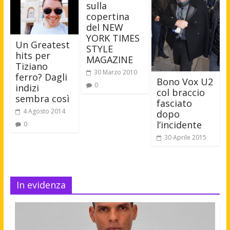
sulla
copertina
del NEW
YORK TIMES
Un Greatest
STYLE
hits per
MAGAZINE
Tiziano
30 Marzo 2010
ferro? Dagli
Bono Vox U2
0
indizi
col braccio
sembra così
fasciato
4 Agosto 2014
dopo
l’incidente
0
30 Aprile 2015
In evidenza