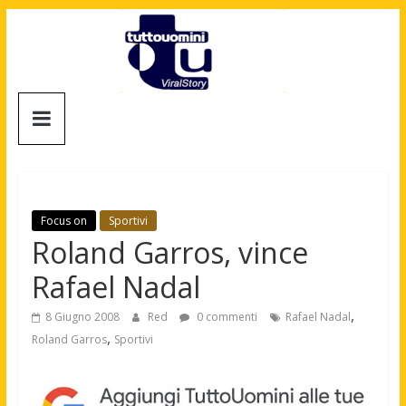
Salta
al
contenuto
Tuttouomini
News,
Tv,
Cinema,
Motori,
Focus on
Sportivi
gay
Roland Garros, vince
news
Rafael Nadal
e
la
,
8 Giugno 2008
Red
0 commenti
Rafael Nadal
moda
,
Roland Garros
Sportivi
maschile