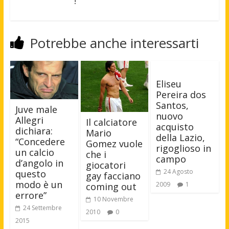
!
Potrebbe anche interessarti
Eliseu
Pereira dos
Santos,
Juve male
nuovo
Allegri
Il calciatore
acquisto
dichiara:
Mario
della Lazio,
“Concedere
Gomez vuole
rigoglioso in
un calcio
che i
campo
d’angolo in
giocatori
24 Agosto
questo
gay facciano
modo è un
2009
1
coming out
errore”
10 Novembre
24 Settembre
2010
0
2015