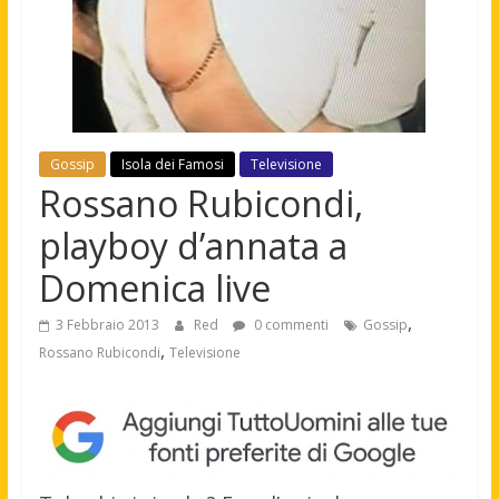
Gossip
Isola dei Famosi
Televisione
Rossano Rubicondi,
playboy d’annata a
Domenica live
,
3 Febbraio 2013
Red
0 commenti
Gossip
,
Rossano Rubicondi
Televisione