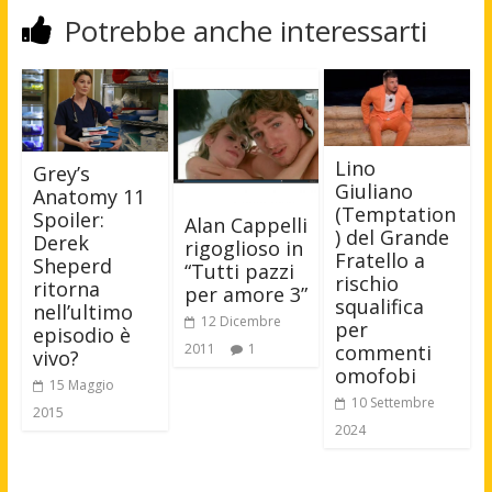
Potrebbe anche interessarti
Lino
Grey’s
Giuliano
Anatomy 11
(Temptation
Spoiler:
Alan Cappelli
) del Grande
Derek
rigoglioso in
Fratello a
Sheperd
“Tutti pazzi
rischio
ritorna
per amore 3”
squalifica
nell’ultimo
12 Dicembre
per
episodio è
2011
1
commenti
vivo?
omofobi
15 Maggio
10 Settembre
2015
2024