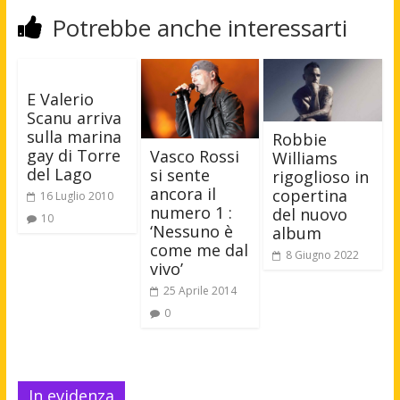
Potrebbe anche interessarti
E Valerio
Scanu arriva
sulla marina
Robbie
gay di Torre
Vasco Rossi
Williams
del Lago
si sente
rigoglioso in
ancora il
copertina
16 Luglio 2010
numero 1 :
del nuovo
10
‘Nessuno è
album
come me dal
8 Giugno 2022
vivo’
25 Aprile 2014
0
In evidenza