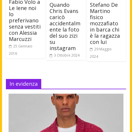
Fabio Volo a
Quando
Stefano De
Le Iene noi
Chris Evans
Martino
lo
caricò
fisico
preferivano
accidentalm
mozzafiato
senza vestiti
ente la foto
in barca chi
con Alessia
del suo zizi
è la ragazza
Marcuzzi
su
con lui
25 Gennaio
instagram
29 Maggio
2016
3 Ottobre 2024
2024
In evidenza