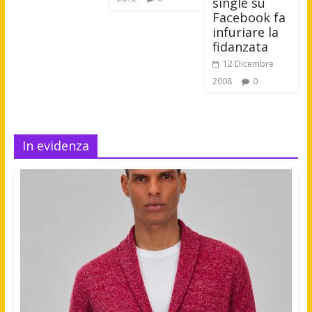
single su
Facebook fa
infuriare la
fidanzata
12 Dicembre
2008
0
In evidenza