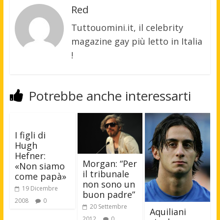
Red
Tuttouomini.it, il celebrity
magazine gay più letto in Italia
!
Potrebbe anche interessarti
I figli di
Hugh
Hefner:
Morgan: “Per
«Non siamo
il tribunale
come papà»
non sono un
19 Dicembre
buon padre”
2008
0
20 Settembre
Aquiliani
2012
0