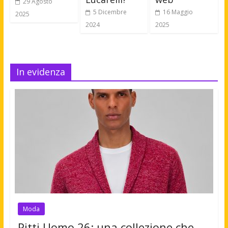
29 Agosto
5 Dicembre
16 Maggio
2025
2024
2025
In evidenza
Moda
Pitti Uomo 26: una collezione che