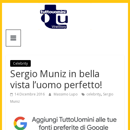
Salta
al
contenuto
Tuttouomini
News,
Tv,
Cinema,
Celebrity
Motori,
Sergio Muniz in bella
gay
vista l’uomo perfetto!
news
e
,
14 Dicembre 2016
Massimo Lupo
celebrity
Sergio
la
Muniz
moda
maschile