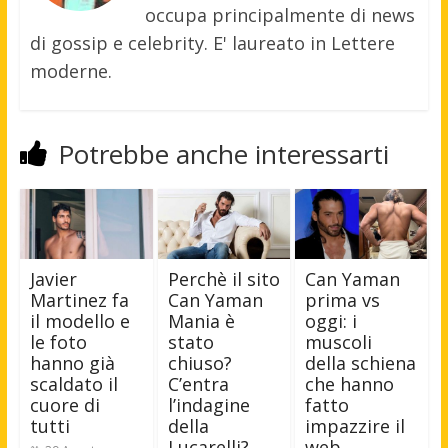
occupa principalmente di news
di gossip e celebrity. E' laureato in Lettere
moderne.
Potrebbe anche interessarti
Javier
Perchè il sito
Can Yaman
Martinez fa
Can Yaman
prima vs
il modello e
Mania è
oggi: i
le foto
stato
muscoli
hanno già
chiuso?
della schiena
scaldato il
C’entra
che hanno
cuore di
l’indagine
fatto
tutti
della
impazzire il
Lucarelli?
web