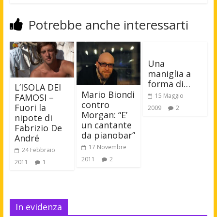
Potrebbe anche interessarti
Una
maniglia a
forma di…
L’ISOLA DEI
Mario Biondi
FAMOSI –
15 Maggio
contro
Fuori la
2009
2
Morgan: “E’
nipote di
un cantante
Fabrizio De
da pianobar”
André
17 Novembre
24 Febbraio
2011
2
2011
1
In evidenza