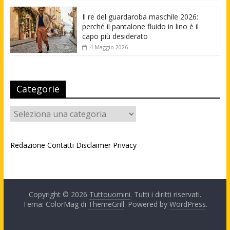
Il re del guardaroba maschile 2026:
perché il pantalone fluido in lino è il
capo più desiderato
4 Maggio 2026
Categorie
Categorie
Redazione
Contatti
Disclaimer
Privacy
Copyright © 2026
Tuttouomini
. Tutti i diritti riservati.
Tema: ColorMag di
ThemeGrill
. Powered by
WordPress
.