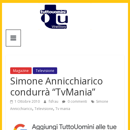
Salta
al
contenuto
Tuttouomini
News,
Tv,
Cinema,
Motori,
Magazine
Televisione
gay
Simone Annicchiarico
news
condurrà “TvMania”
e
la
1 Ottobre 2010
fsfrau
0 commenti
Simone
moda
,
,
Annicchiarico
Televisione
Tv mania
maschile