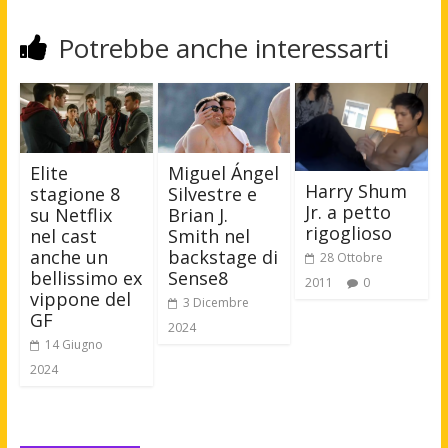
Potrebbe anche interessarti
Elite
Miguel Ángel
Harry Shum
stagione 8
Silvestre e
Jr. a petto
su Netflix
Brian J.
rigoglioso
nel cast
Smith nel
anche un
backstage di
28 Ottobre
bellissimo ex
Sense8
2011
0
vippone del
3 Dicembre
GF
2024
14 Giugno
2024