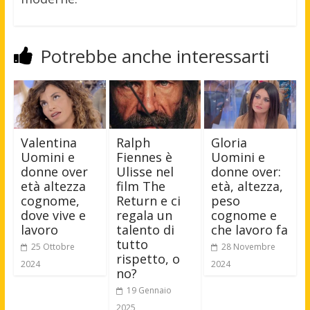
Potrebbe anche interessarti
Valentina
Ralph
Gloria
Uomini e
Fiennes è
Uomini e
donne over
Ulisse nel
donne over:
età altezza
film The
età, altezza,
cognome,
Return e ci
peso
dove vive e
regala un
cognome e
lavoro
talento di
che lavoro fa
tutto
25 Ottobre
28 Novembre
rispetto, o
2024
2024
no?
19 Gennaio
2025