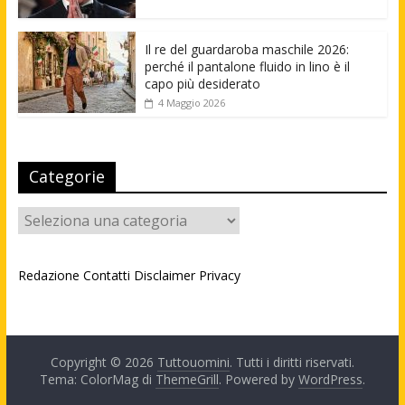
Il re del guardaroba maschile 2026:
perché il pantalone fluido in lino è il
capo più desiderato
4 Maggio 2026
Categorie
Categorie
Redazione
Contatti
Disclaimer
Privacy
Copyright © 2026
Tuttouomini
. Tutti i diritti riservati.
Tema: ColorMag di
ThemeGrill
. Powered by
WordPress
.