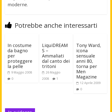
moderne.
Potrebbe anche interessarti
In costume
LiquiDREAM
Tony Ward,
da bagno
S –
icona
per
Ammaliati
sensuale
proteggere
dal canto dei
anni 80,
la pelle
tritoni
torna per
Men
9 Maggio 2008
26 Maggio
Magazine
0
2008
1
12 Aprile 2009
0