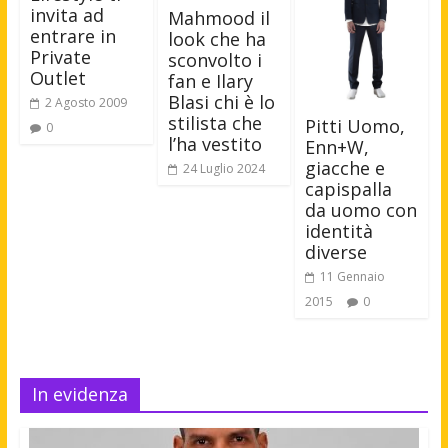
invita ad
Mahmood il
entrare in
look che ha
Private
sconvolto i
Outlet
fan e Ilary
Blasi chi è lo
2 Agosto 2009
stilista che
Pitti Uomo,
0
l’ha vestito
Enn+W,
giacche e
24 Luglio 2024
capispalla
da uomo con
identità
diverse
11 Gennaio
2015
0
In evidenza