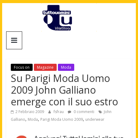
Salta
al
contenuto
Tuttouomini
News,
Tv,
Cinema,
Focus on
Magazine
Moda
Motori,
Su Parigi Moda Uomo
gay
2009 John Galliano
news
e
emerge con il suo estro
la
moda
2 Febbraio 2009
fsfrau
0 commenti
John
maschile
,
,
,
Galliano
Moda
Parigi Moda Uomo 2009
underwear