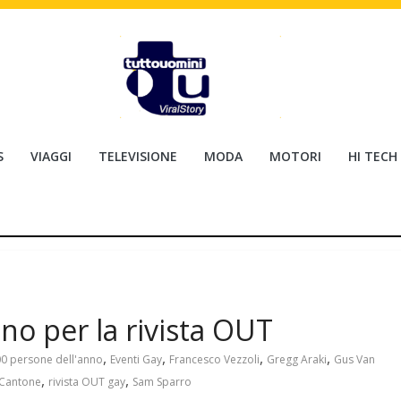
S
VIAGGI
TELEVISIONE
MODA
MOTORI
HI TECH
no per la rivista OUT
,
,
,
,
0 persone dell'anno
Eventi Gay
Francesco Vezzoli
Gregg Araki
Gus Van
,
,
 Cantone
rivista OUT gay
Sam Sparro