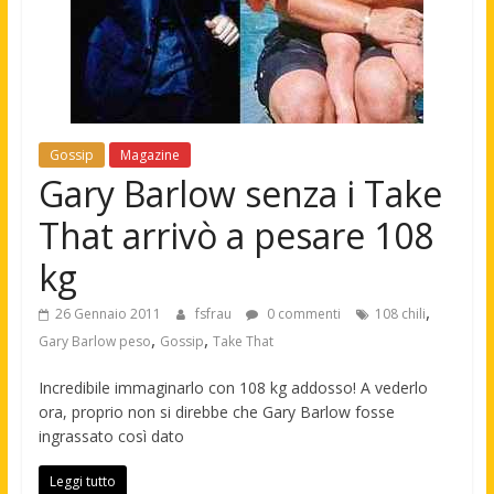
Gossip
Magazine
Gary Barlow senza i Take
That arrivò a pesare 108
kg
,
26 Gennaio 2011
fsfrau
0 commenti
108 chili
,
,
Gary Barlow peso
Gossip
Take That
Incredibile immaginarlo con 108 kg addosso! A vederlo
ora, proprio non si direbbe che Gary Barlow fosse
ingrassato così dato
Leggi tutto