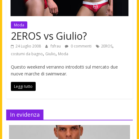
Moda
2EROS vs Giulio?
,
24 Luglio 2008
fsfrau
0 commenti
2EROS
,
,
costumi da bagno
Giulio
Moda
Questo weekend verranno introdotti sul mercato due
nuove marche di swimwear.
Leggi tutto
In evidenza