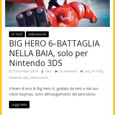
Hi Tech
VideoGiochi
BIG HERO 6–BATTAGLIA
NELLA BAIA, solo per
Nintendo 3DS
,
,
5 Dicembre 2014
Red
0 commenti
3ds
Hi Tech
,
nintendo 3ds
VideoGiochi
Il team di eroi di Big Hero 6, guidato da Hiro e dal suo
robot Baymax, sono all’inseguimento del pericoloso
Leggi tutto